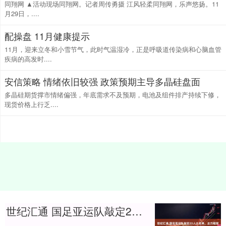
同翔网 ▲活动现场同翔网。记者周传勇摄 江风轻柔同翔网，乐声悠扬。11
月29日，....
配操盘 11月健康提示
11月，迎来立冬和小雪节气，此时气温湿冷，正是呼吸道传染病和心脑血管
疾病的高发时....
安信策略 情绪依旧较强 政策预期主导多晶硅盘面
多晶硅期货撑市情绪偏强，年底需求不及预期，电池及组件排产持续下修，
现货价格上行乏....
世纪汇通 国足亚运队敲定23人大名单，主力框架浮出水面，两大超龄悍将领衔