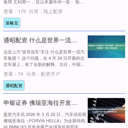
食用 又到周一， 且让本薯吟诗一首： 盼望
着盼望着， 五一假期的脚步近了！ 快....
查看：
179
分类：
线上配资
策略宝
通昭配资 什么是世界一流汽车集团？中国长安汽车“海纳百川”计划2.0给出答案
点击上方"道哥说车"关注 什么是世界一流汽
车集团？ 这个问题，在 4 月 24 日开幕的北
京车展上，有了全新的解释。当日，中国长
安汽车集团正式发布全球化"海纳百....
查看：
74
分类：
配资开户
通昭配资
申银证券 佛瑞亚海拉开发汽车前端模块Front Phygital Shield 用于新款BMW iX3
盖世汽车讯 2026 年 3 月 23 日，汽车供应商
佛瑞亚海拉（FORVIA HELLA）为全新纯电
动 BMW iX3 开发并量产全球首款前部实体