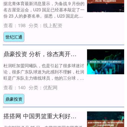
据北青体育最新消息显示，为备战 9 月份的
名古屋亚运会，U23 国足已经基本敲定了一
份 23 人的参赛名单。据悉，U23 国足此次
有硬性指标，那就是球队最好能斩....
查看：
198
分类：
线上配资
世纪汇通
鼎豪投资 分析，徐杰离开广东队概率有多高？
杜润旺加盟同曦队，也是引起了很多球迷讨
论，很多广东队球迷为此感到不理解，杜润
旺是广东队主力锋线球员，他的三分球，整
个 CBA 联赛都为之感到胆寒！球队花了这
查看：
140
分类：
优配网
么多....
鼎豪投资
搭搭网 中国男篮重大利好！阿拉基膝关节副韧带扭伤 基本无缘下月世预赛