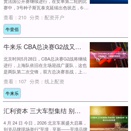
贯法国公开赛继续进行，在女单第二轮的比
赛中，3号种子斯瓦泰克延续出色状态，6-
2/6-3轻取贝莱克，2号种子莱巴金娜....
查看：
210
分类：
配资开户
牛壹佰
牛来乐 CBA总决赛G2战又变了？中日巴三国裁判联手吹罚：中国裁判再登场
北京时间5月28日，CBA总决赛G2战将继续
进行，上海队依旧在主场迎战广厦队，这也
是两队第二次交锋，双方总决赛首战，上海
队在主场以11分的优势击败了广厦队，成
查看：
107
分类：
线上配资
功....
牛来乐
汇利资本 三大车型集结 别克至境“品牌完全体”亮相2026北京车展
4 月 24 日 今日，2026 北京车展盛大启幕，
别克品牌现场举行"至境 · 至新——至境品牌