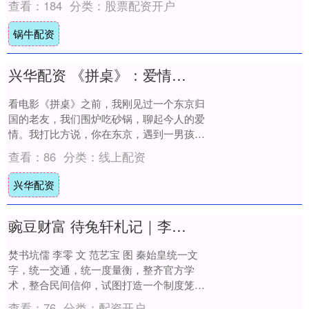
查看：
184
分类：
股票配资开户
锅牛配资
兴华配资 《拼桌》：爱情与美食，都辜负了
看电影《拼桌》之前，我刚见过一个东京归
国的老友，我们围炉吃砂锅，聊起今人的爱
情。我打比方说，你在东京，遇到一男孩，
彼此有好感，但你已经决定回国陪父母生
查看：
86
分类：
线上配资
活，你要么....
兴华配资
豌豆财富 待兔轩札记｜李零：焚书坑儒
焚书坑儒 李零 文 范艺宝 图 秦始皇统一文
字，统一交通，统一度量衡，整齐官方学
术，整合民间信仰，试图打造一个制度笼罩
一切的法典化社会。 读《史记秦始皇本
查看：
76
分类：
配资开户