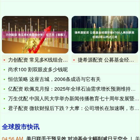
力创配资 常见多K线组合分析：红三兵（图解）
捷希源配资 公募基金经理突破4100人再创新高 任期2年以内
尚求100 割双眼皮多少钱呢
恒信策略 这座古城，2006条成语与它有关
亿配资 欧佩克月报：2025年全球石油需求增长预测维持在每天
万生优配 中国人民大学举办新闻传播教育七十周年发展暨中外新闻
君子配资 微软财报后下跌？大摩：公司增长在加速啊，市场搞错了
全球股市快讯
04:56 AM
美日联手干预见效 对冲基金大幅削减日元空仓