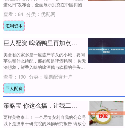
进化日"发布会，全面展示别克在中国拥抱新
能源时代交出的完整答卷。....
查看：
84
分类：
优配网
汇利资本
巨人配资 啤酒鸭里再加点它，瞬间拥有贡品级的鲜嫩味道
美食君的家乡是一座盛产芋头的小城，要问
芋头和什么绝配，那必须是啤酒鸭啊！ 你无
法想象，鲜香入味的啤酒鸭与软糯的芋头搭
配在一起是怎样的人间美味！在美食君那
查看：
190
分类：
股票配资开户
里，芋头....
巨人配资
策略宝 你这么搞，让我工作很难办啊。。。。
两样美物奉上！ 一个尽情安利自我的公众号
以下是没事干研究院的风物研究报告 请放心