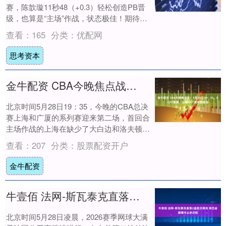
赛，陈歆璇11秒48（+0.3）轻松创造PB晋
级，也算是“主场”作战，状态极佳！期待决
赛表现！#田径[超话]##....
查看：
165
分类：
优配网
思考资本
金牛配资 CBA今晚焦点战！5月28日19：35，CCTV直播，上海PK广厦乘胜追击
北京时间5月28日19：35，今晚的CBA总决
赛上海和广厦的系列赛迎来第二场，首回合
主场作战的上海在缺少了大白边和洛夫顿提
前伤退的情况下，以101-90战胜广厦....
查看：
207
分类：
股票配资开户
金牛配资
牛壹佰 法网-斯瓦泰克直落2盘胜贝莱克 莱巴金娜爆冷止步次轮
北京时间5月28日凌晨，2026赛季网球大满