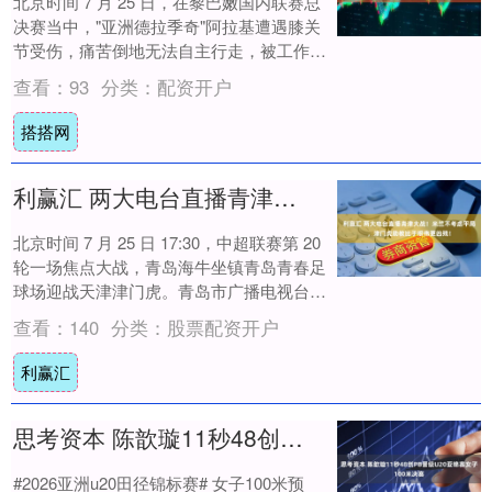
北京时间 7 月 25 日，在黎巴嫩国内联赛总
决赛当中，"亚洲德拉季奇"阿拉基遭遇膝关
节受伤，痛苦倒地无法自主行走，被工作人
员架着抬出场，初步诊断是膝关节内侧副....
查看：
93
分类：
配资开户
搭搭网
利赢汇 两大电台直播青津大战！米兰不考虑平局，津门虎助教比于根伟更凶残！
北京时间 7 月 25 日 17:30，中超联赛第 20
轮一场焦点大战，青岛海牛坐镇青岛青春足
球场迎战天津津门虎。青岛市广播电视台三
频道、天津海河传媒中心体育....
查看：
140
分类：
股票配资开户
利赢汇
思考资本 陈歆璇11秒48创PB晋级U20亚锦赛女子100米决赛
#2026亚洲u20田径锦标赛# 女子100米预