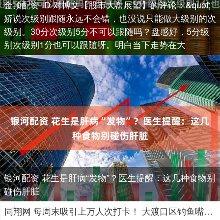
金顶配资 ID 对博文【股市大盘展望】的评论：&quot;
娇说次级别跟随永远不会错，也没说只能做大级别的次
级别。30分次级别5分不可以跟随吗？盘感好，5分级
别次级别1分也可以跟随呀。明白当下走势在大
银河配资 花生是肝病“发物”？医生提醒：这几种食物别
碰伤肝脏
同翔网 每周末吸引上万人次打卡！ 大渡口区钓鱼嘴公园解锁“半岛音悦集”新体验