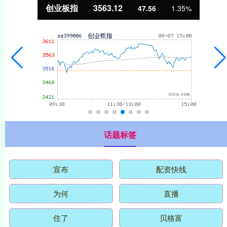
基金指数
7242.10
12.30
0.17%
话题标签
宣布
配资快线
为何
直播
住了
贝格富