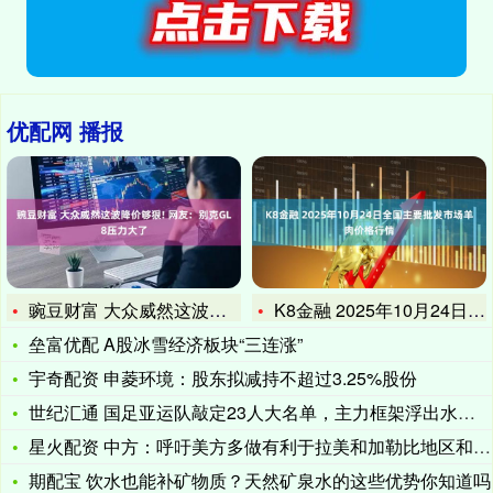
优配网 播报
豌豆财富 大众威然这波降价够狠! 网友：别克GL8压力大了
K8金融 2025年10月24日全国主要批发市场羊肉价格行情
垒富优配 A股冰雪经济板块“三连涨”
宇奇配资 申菱环境：股东拟减持不超过3.25%股份
世纪汇通 国足亚运队敲定23人大名单，主力框架浮出水面，两大
星火配资 中方：呼吁美方多做有利于拉美和加勒比地区和平稳定发
期配宝 饮水也能补矿物质？天然矿泉水的这些优势你知道吗