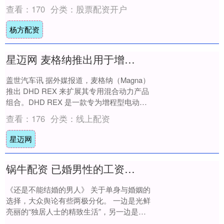
Series....
查看：
170
分类：
股票配资开户
杨方配资
星迈网 麦格纳推出用于增程型电动汽车的DHD REX混合动力驱动系统
盖世汽车讯 据外媒报道，麦格纳（Magna）
推出 DHD REX 来扩展其专用混合动力产品
组合。DHD REX 是一款专为增程型电动汽
车（REEV）设计的混合动....
查看：
176
分类：
线上配资
星迈网
锅牛配资 已婚男性的工资为什么比未婚男性高？
《还是不能结婚的男人》 关于单身与婚姻的
选择，大众舆论有些两极分化。 一边是光鲜
亮丽的“独居人士的精致生活”，另一边是触
目惊心的“独居老人孤独死”；一边是“单身....